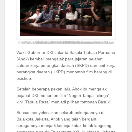
Wakil Gubernur DKI Jakarta Basuki Tjahaja Purnama menonton film Tabula Rasa bersama jajaran pejabat satuan kerja perangkat daerah (SKPD) DKI, di Epicentrum XXI, Jakarta, Senin (13/10/2014) malam.
Wakil Gubernur DKI Jakarta Basuki Tjahaja Purnama
(Ahok) kembali mengajak para jajaran pejabat
satuan kerja perangkat daerah (SKPD) dan unit kerja
perangkat daerah (UKPD) menonton film bareng di
bioskop.
Setelah beberapa pekan lalu, Ahok itu mengajak
pejabat DKI menonton film “Negeri Tanpa Telinga”,
kini “Tabula Rasa” menjadi pilihan tontonan Basuki.
Seusai menyelesaikan seluruh pekerjaannya di
Balaikota Jakarta, Ahok yang telah berganti
seragamnya menjadi kemeja kotak-kotak langsung
bergegas menuju Epicentrum XXI, Kuningan, Jakarta